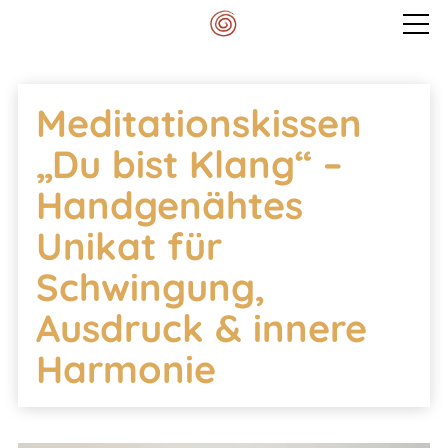
Veranstaltungen
Meditationskissen
Mein Spektrum
„Du bist Klang“ –
Handgenähtes
Blog
Unikat für
Schwingung,
Meditationskissen
Ausdruck & innere
Harmonie
Kontakt