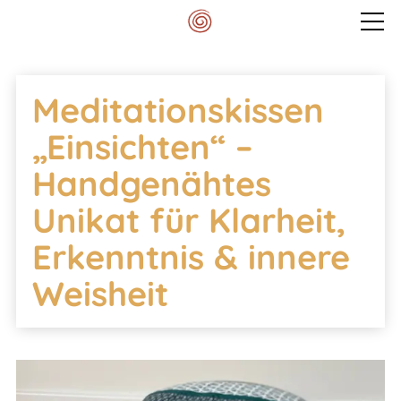
Veranstaltungen
Meditationskissen
Mein Spektrum
„Einsichten“ –
Handgenähtes
Blog
Unikat für Klarheit,
Erkenntnis & innere
Meditationskissen
Weisheit
Kontakt