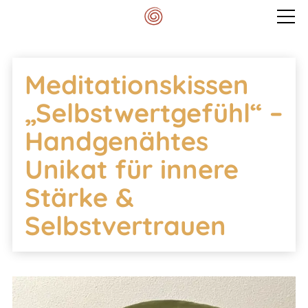
Veranstaltungen
Meditationskissen
Mein Spektrum
„Selbstwertgefühl“ –
Handgenähtes
Blog
Unikat für innere
Stärke &
Meditationskissen
Selbstvertrauen
Kontakt