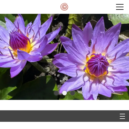
Veranstaltungen
Mein Spektrum
Entdecke die Quelle deines Seins
Lebe deine Potenziale und Fähigkeiten
Blog
und verwirkliche deine Träume
Meditationskissen
Kontakt