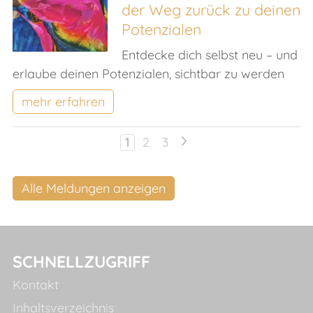
der Weg zurück zu deinen
Potenzialen
Entdecke dich selbst neu – und
erlaube deinen Potenzialen, sichtbar zu werden
mehr erfahren
1
2
3
>
Alle Meldungen anzeigen
SCHNELLZUGRIFF
Kontakt
Inhaltsverzeichnis