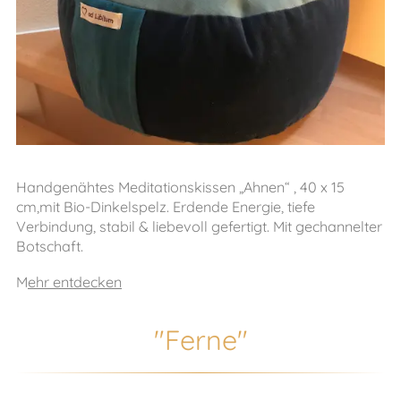
Handgenähtes Meditationskissen „Ahnen“ , 40 x 15
cm,mit Bio-Dinkelspelz. Erdende Energie, tiefe
Verbindung, stabil & liebevoll gefertigt. Mit gechannelter
Botschaft.
M
ehr entdecken
"Ferne"