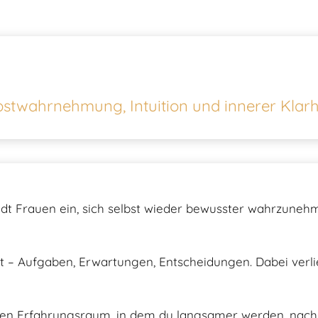
stwahrnehmung, Intuition und innerer Klarh
lädt Frauen ein, sich selbst wieder bewusster wahrzune
tigt – Aufgaben, Erwartungen, Entscheidungen. Dabei ver
en Erfahrungsraum, in dem du langsamer werden, nach 