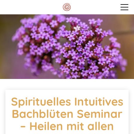
Veranstaltungen
Mein Spektrum
Blog
Meditationskissen
Spirituelles Intuitives
Kontakt
Bachblüten Seminar
– Heilen mit allen