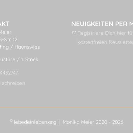
AKT
NEUIGKEITEN PER 
Meier
Registriere Dich hier f
-Str. 12
kostenfreien Newslette
fing / Haunswies
ustüre / 1. Stock
54432747
l schreiben
©
lebedeinleben.org │ Monika Meier 2020 - 2026