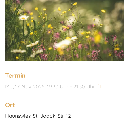
Termin
Mo,
17. Nov 2025
, 19:30
Uhr
- 21:30
Uhr
Ort
Haunswies, St.-Jodok-Str. 12