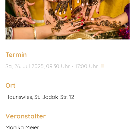
Termin
Sa,
26. Jul 2025
, 09:30
Uhr
- 17:00
Uhr
Ort
Haunswies, St.-Jodok-Str. 12
Veranstalter
Monika Meier