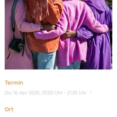
Termin
Do,
16. Apr 2026
, 20:00
Uhr
- 21:30
Uhr
Ort