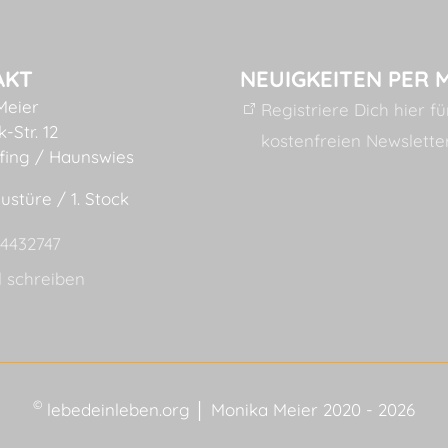
AKT
NEUIGKEITEN PER 
Meier
Registriere Dich hier f
-Str. 12
kostenfreien Newslette
fing / Haunswies
ustüre / 1. Stock
54432747
l schreiben
©
lebedeinleben.org │ Monika Meier 2020 - 2026