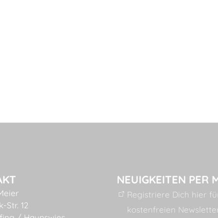
AKT
NEUIGKEITEN PER 
Meier
Registriere Dich hier f
-Str. 12
kostenfreien Newslette
fing / Haunswies