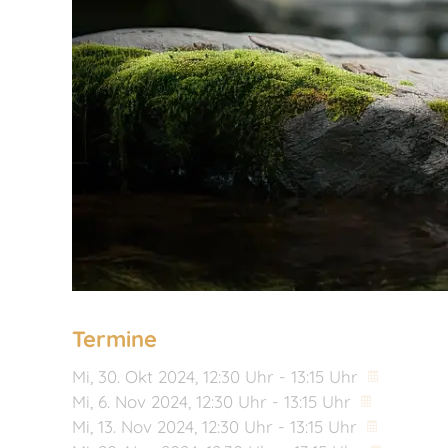
Termine
Mi,
30. Okt 2024
, 12:30
Uhr
- 13:15
Uhr
Mi,
6. Nov 2024
, 12:30
Uhr
- 13:15
Uhr
Mi,
13. Nov 2024
, 12:30
Uhr
- 13:15
Uhr