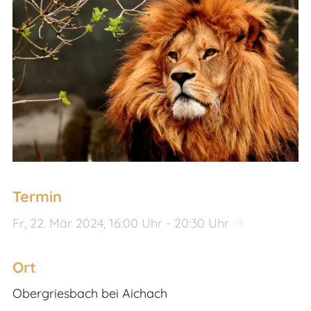
Termin
Fr,
22. Mär 2024
, 16:00
Uhr
- 20:30
Uhr
Ort
Obergriesbach bei Aichach