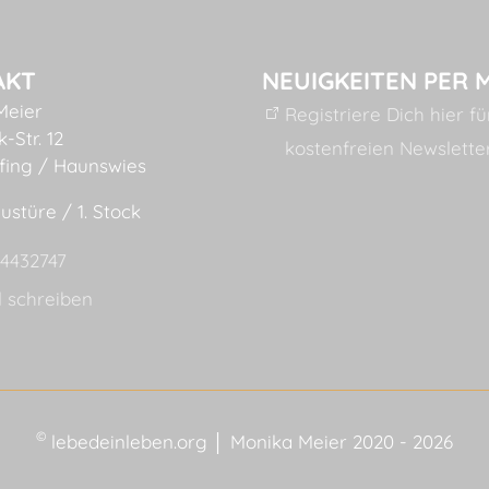
AKT
NEUIGKEITEN PER 
Meier
Registriere Dich hier f
-Str. 12
kostenfreien Newslette
fing / Haunswies
ustüre / 1. Stock
54432747
l schreiben
©
lebedeinleben.org │ Monika Meier 2020 - 2026