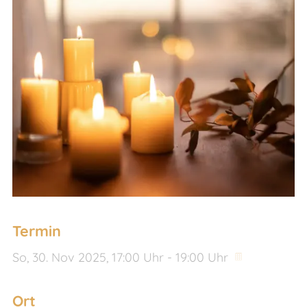
Termin
So,
30. Nov 2025
, 17:00
Uhr
- 19:00
Uhr
Ort