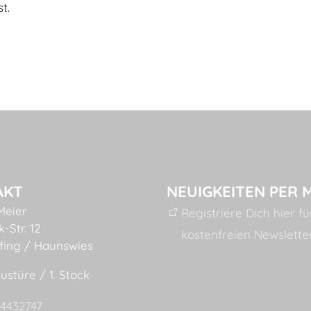
t.
AKT
NEUIGKEITEN PER 
Meier
Registriere Dich hier f
-Str. 12
kostenfreien Newslette
fing / Haunswies
ustüre / 1. Stock
54432747