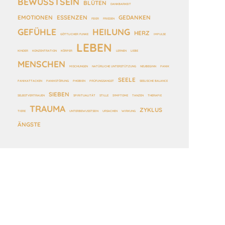
BEWUSSTSEIN
BLÜTEN
DANKBARKEIT
EMOTIONEN
ESSENZEN
GEDANKEN
FEIER
FRIEDEN
GEFÜHLE
HEILUNG
HERZ
GÖTTLICHER FUNKE
IMPULSE
LEBEN
KINDER
KONZENTRATION
KÖRPER
LERNEN
LIEBE
MENSCHEN
MISCHUNGEN
NATÜRLICHE UNTERSTÜTZUNG
NEUBEGINN
PANIK
SEELE
PANIKATTACKEN
PANIKSTÖRUNG
PHOBIEN
PRÜFUNGSANGST
SEELISCHE BALANCE
SIEBEN
SELBSTVERTRAUEN
SPIRITUALITÄT
STILLE
SYMPTOME
TANZEN
THERAPIE
TRAUMA
ZYKLUS
TIERE
UNTERBEWUSSTSEIN
URSACHEN
WIRKUNG
ÄNGSTE