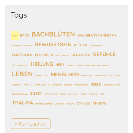
Tags
BACHBLÜTEN
BACH
BACHBLÜTENTHERAPIE
ANGST
BEWUSSTSEIN
BLÜTEN
BEI STRESS
BERATUNG
DANKBARKEIT
GEFÜHLE
EMOTIONEN
ESSENZEN
GEDANKEN
FEIER
FRIEDEN
HEILUNG
HERZ
GÖTTLICHER FUNKE
IMPULSE
KINDER
KONZENTRATION
KÖRPER
LEBEN
MENSCHEN
LERNEN
LIEBE
MISCHUNGEN
NATÜRLICHE UNTERSTÜTZUNG
SEELE
NEUBEGINN
PANIK
PANIKATTACKEN
PANIKSTÖRUNG
PHOBIEN
PRÜFUNGSANGST
SEELISCHE BALANCE
SIEBEN
SELBSTVERTRAUEN
SPIRITUALITÄT
STILLE
SYMPTOME
TANZEN
THERAPIE
TIERE
TRAUMA
ZYKLUS
ÄNGSTE
UNTERBEWUSSTSEIN
URSACHEN
WIRKUNG
Filter löschen