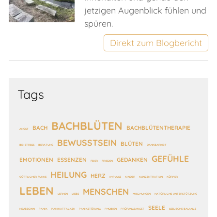
jetzigen Augenblick fühlen und
spüren.
Direkt zum Blogbericht
Tags
BACHBLÜTEN
BACH
BACHBLÜTENTHERAPIE
ANGST
BEWUSSTSEIN
BLÜTEN
BEI STRESS
BERATUNG
DANKBARKEIT
GEFÜHLE
EMOTIONEN
ESSENZEN
GEDANKEN
FEIER
FRIEDEN
HEILUNG
HERZ
GÖTTLICHER FUNKE
IMPULSE
KINDER
KONZENTRATION
KÖRPER
LEBEN
MENSCHEN
LERNEN
LIEBE
MISCHUNGEN
NATÜRLICHE UNTERSTÜTZUNG
SEELE
NEUBEGINN
PANIK
PANIKATTACKEN
PANIKSTÖRUNG
PHOBIEN
PRÜFUNGSANGST
SEELISCHE BALANCE