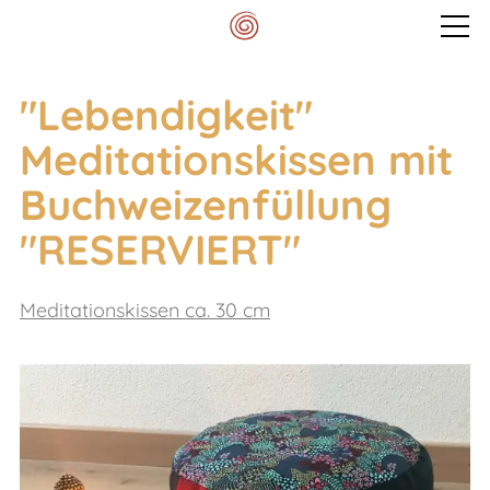
Veranstaltungen
"Lebendigkeit"
Meditationskissen mit
Mein Spektrum
Buchweizenfüllung
"RESERVIERT"
Blog
Meditationskissen ca. 30 cm
Meditationskissen
Kontakt