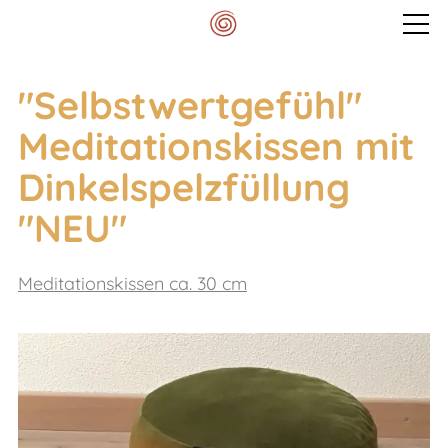
Veranstaltungen
"Selbstwertgefühl"
Meditationskissen mit
Mein Spektrum
Dinkelspelzfüllung
"NEU"
Blog
Meditationskissen ca. 30 cm
Meditationskissen
Kontakt