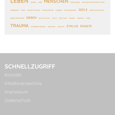
LEBEN
MENSCHEN
LERNEN
LIEBE
MISCHUNGEN
NATÜRLICHE UNTERSTÜTZUNG
SEELE
NEUBEGINN
PANIK
PANIKATTACKEN
PANIKSTÖRUNG
PHOBIEN
PRÜFUNGSANGST
SEELISCHE BALANCE
SIEBEN
SELBSTVERTRAUEN
SPIRITUALITÄT
STILLE
SYMPTOME
TANZEN
THERAPIE
TIERE
TRAUMA
ZYKLUS
ÄNGSTE
UNTERBEWUSSTSEIN
URSACHEN
WIRKUNG
SCHNELLZUGRIFF
Kontakt
Inhaltsverzeichnis
Impressum
Datenschutz